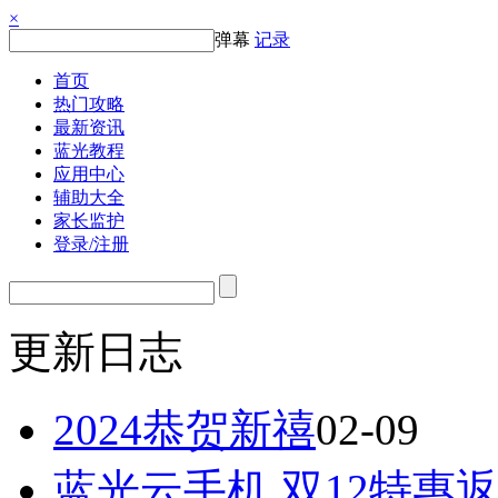
×
弹幕
记录
首页
热门攻略
最新资讯
蓝光教程
应用中心
辅助大全
家长监护
登录/注册
更新日志
2024恭贺新禧
02-09
蓝光云手机 双12特惠