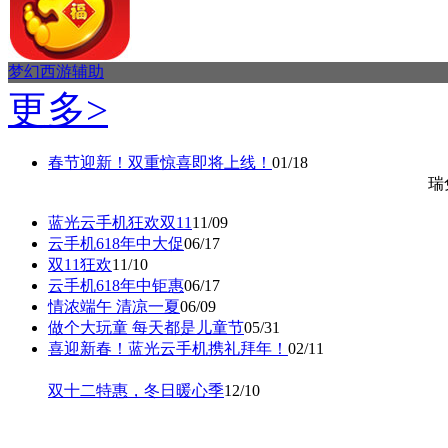
梦幻西游辅助
更多>
春节迎新！双重惊喜即将上线！
01/18
瑞
蓝光云手机狂欢双11
11/09
云手机618年中大促
06/17
双11狂欢
11/10
云手机618年中钜惠
06/17
情浓端午 清凉一夏
06/09
做个大玩童 每天都是儿童节
05/31
喜迎新春！蓝光云手机携礼拜年！
02/11
双十二特惠，冬日暖心季
12/10