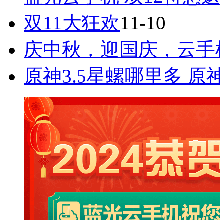
双11大狂欢
11-10
庆中秋，迎国庆，云手
原神3.5星螺哪里多 原